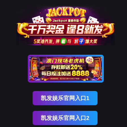
凯发娱乐官网入口1
凯发娱乐官网入口2