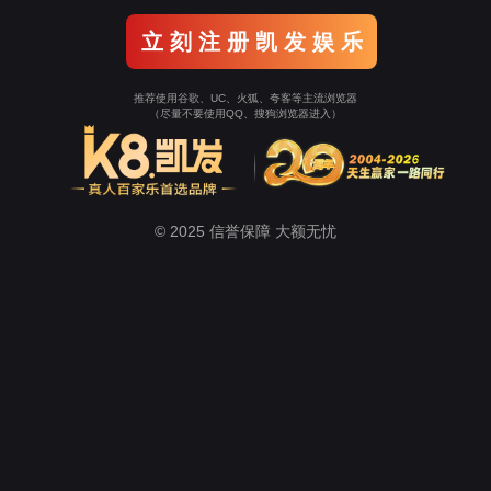
立 刻 注 册 凯 发 娱 乐
推荐使用谷歌、UC、火狐、夸客等主流浏览器
（尽量不要使用QQ、搜狗浏览器进入）
© 2025 信誉保障 大额无忧